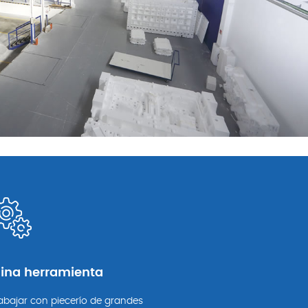
ina herramienta
abajar con piecerío de grandes