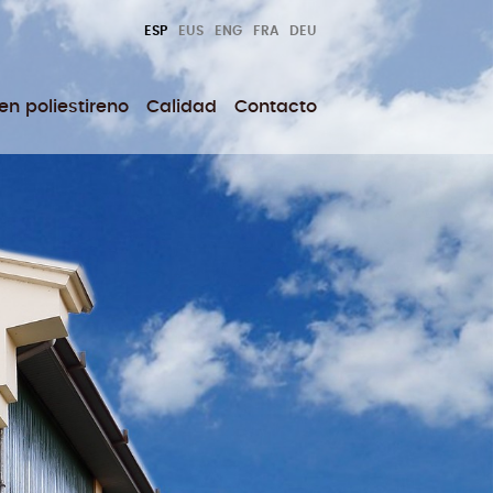
ESP
EUS
ENG
FRA
DEU
n poliestireno
Calidad
Contacto