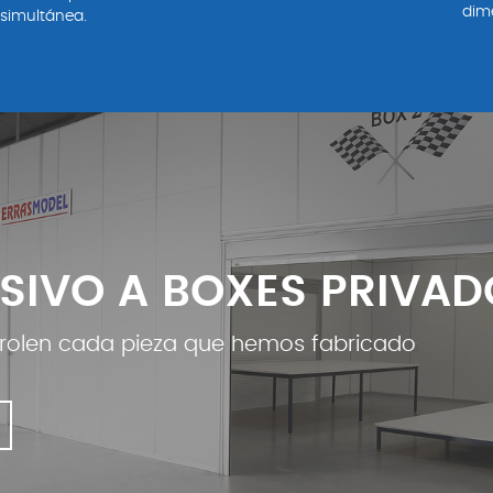
dim
simultánea.
SIVO A BOXES PRIVAD
trolen cada pieza que hemos fabricado